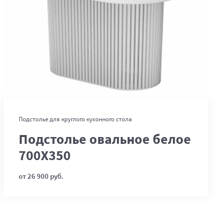
В корзину
Подстолье для круглого кухонного стола
Подстолье овальное белое
700Х350
от 26 900 руб.