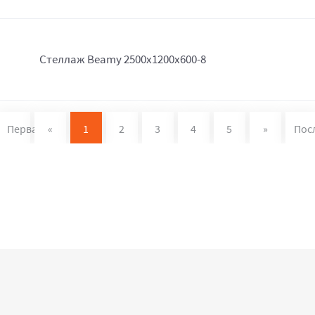
Стеллаж Beamy 2500x1200x600-8
Первая
«
1
2
3
4
5
»
Пос