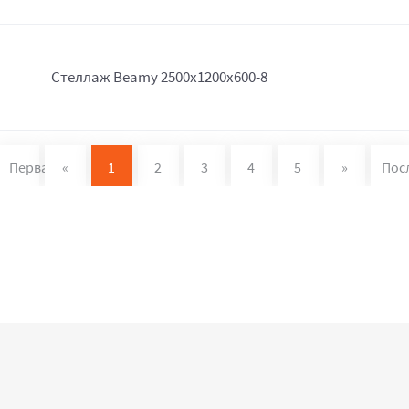
Стеллаж Beamy 2500x1200x600-8
Первая
«
1
2
3
4
5
»
Пос