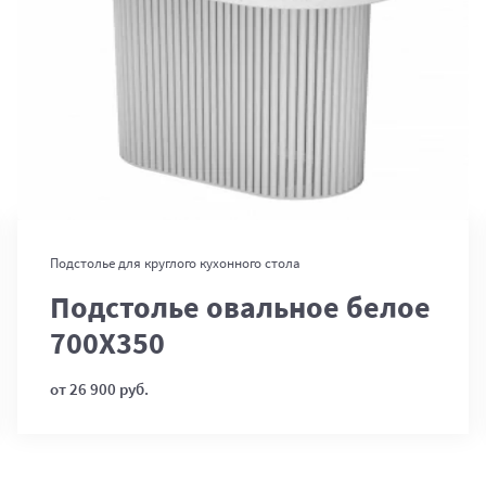
В корзину
Подстолье для круглого кухонного стола
Подстолье овальное белое
700Х350
от 26 900 руб.