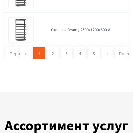
Стеллаж Beamy 2500x1200x600-8
Первая
«
1
2
3
4
5
»
После
Ассортимент услуг