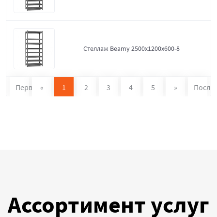
Стеллаж Beamy 2500x1200x600-8
Первая
«
1
2
3
4
5
»
После
Ассортимент услуг