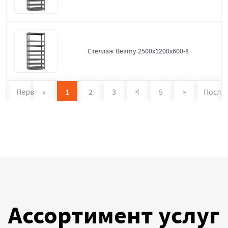
Стеллаж Beamy 2500x1200x600-8
Первая
«
1
2
3
4
5
»
После
Ассортимент услуг