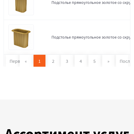
Подстолье прямоугольное золотое со скруг
Подстолье прямоугольное золотое со скруг
Первая
«
1
2
3
4
5
»
После
Ассортимент услуг