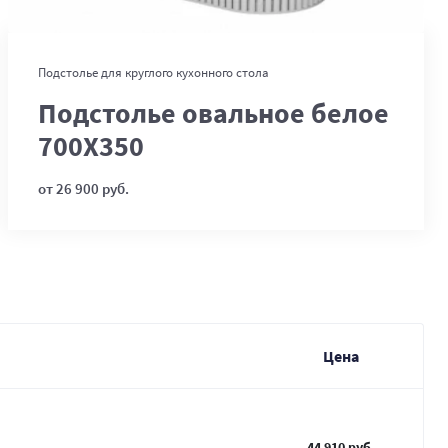
В корзину
Подстолье для круглого кухонного стола
Подстолье овальное белое
700Х350
от 26 900 руб.
Цена
44 910 руб.