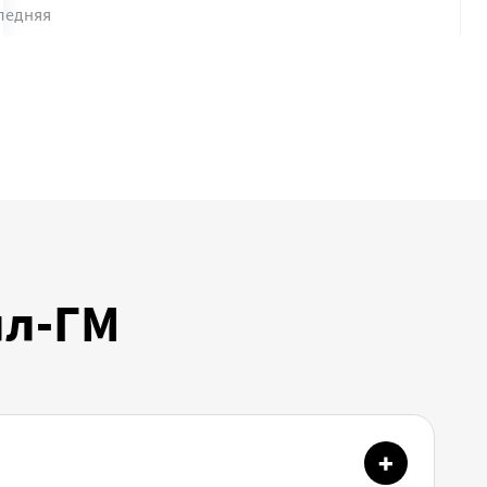
ледняя
лл-ГМ