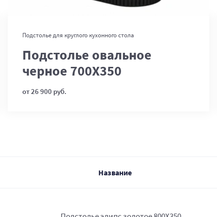
В корзину
Подстолье для круглого кухонного стола
Подстолье овальное
черное 700Х350
от 26 900 руб.
Название
Подстолье элипс золотое 800Х350