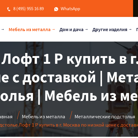
8 (495) 955 16 89
WhatsApp
Мебель из металла
Дом и дача
Другие изделия
Лофт 1 Р купить в г
е с доставкой | Ме
олья | Мебель из м
авная
Мебель из металла
Металлические подстолья
дстолье Лофт 1 Р купить в г. Москва по низкой цене с достав