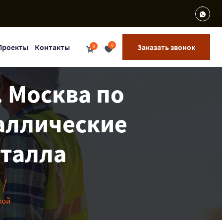
0
Проекты
Контакты
Заказать звонок
0
. Москва по
таллические
еталла
кой