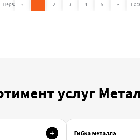
Первая
«
1
2
3
4
5
»
Пос
ртимент услуг Мета
Гибка металла