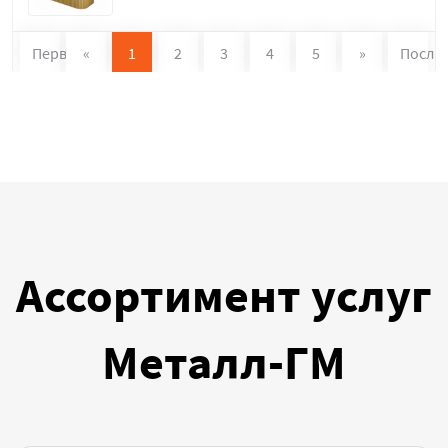
Первая
«
1
2
3
4
5
»
После
Ассортимент услуг
Металл-ГМ