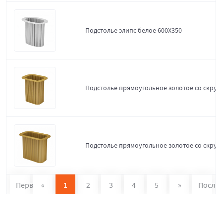
Подстолье элипс белое 600Х350
Подстолье прямоугольное золотое со скруг
Подстолье прямоугольное золотое со скруг
Первая
«
1
2
3
4
5
»
После