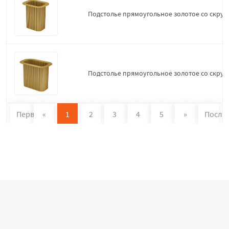
Подстолье прямоугольное золотое со скруг
Подстолье прямоугольное золотое со скруг
Первая
«
1
2
3
4
5
»
После