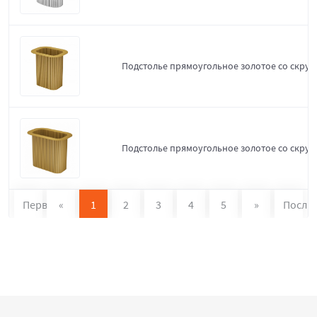
Подстолье прямоугольное золотое со скруг
Подстолье прямоугольное золотое со скруг
Первая
«
1
2
3
4
5
»
После