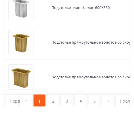
Подстолье элипс белое 600Х350
Подстолье прямоугольное золотое со скруг
Подстолье прямоугольное золотое со скруг
Первая
«
1
2
3
4
5
»
После