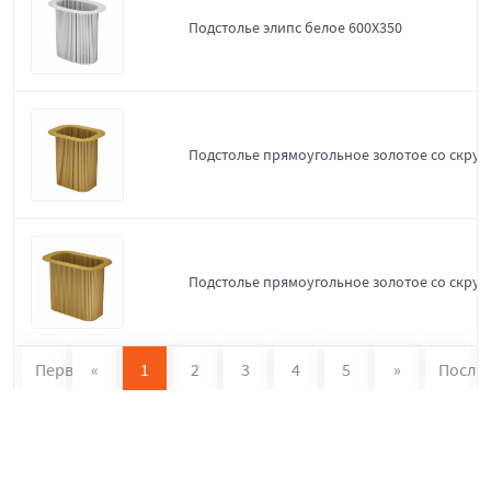
Подстолье элипс белое 600Х350
Подстолье прямоугольное золотое со скруг
Подстолье прямоугольное золотое со скруг
Первая
«
1
2
3
4
5
»
После