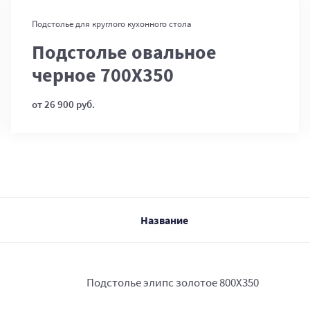
В корзину
Подстолье для круглого кухонного стола
Подстолье овальное
черное 700Х350
от 26 900 руб.
Название
Подстолье элипс золотое 800Х350