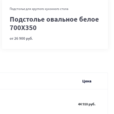
В корзину
Подстолье для круглого кухонного стола
Подстолье овальное белое
700Х350
от 26 900 руб.
Цена
44 910 руб.