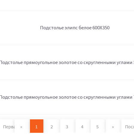
Подстолье элипс белое 600Х350
Подстолье прямоугольное золотое со скругленными углами 
Подстолье прямоугольное золотое со скругленными углами 
Первая
«
1
2
3
4
5
»
Пос