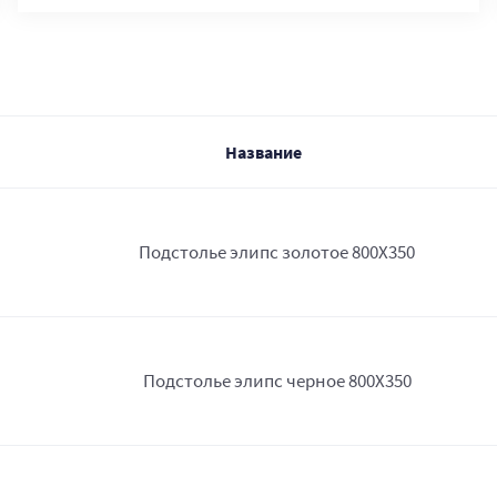
Название
Подстолье элипс золотое 800Х350
Подстолье элипс черное 800Х350