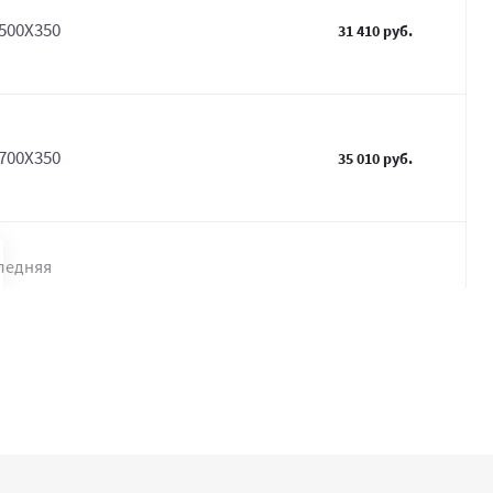
500Х350
31 410 руб.
700Х350
35 010 руб.
ледняя