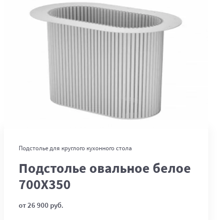
В корзину
Подстолье для круглого кухонного стола
Подстолье овальное белое
700Х350
от 26 900 руб.