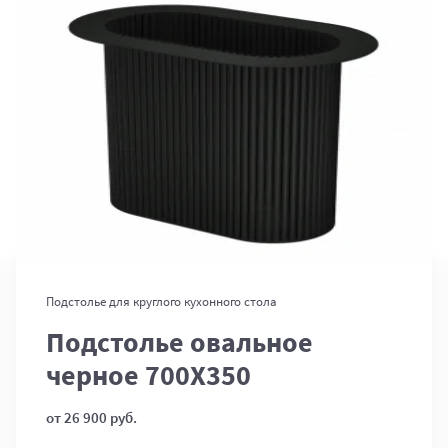
В корзину
Подстолье для круглого кухонного стола
Подстолье овальное
черное 700Х350
от 26 900 руб.