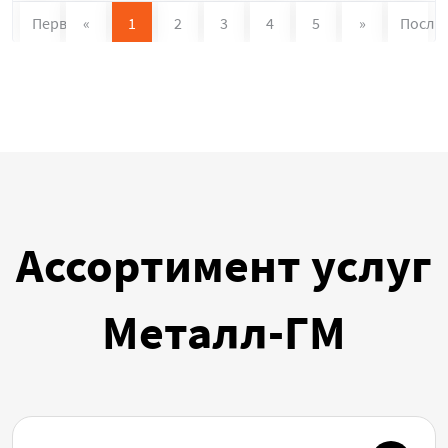
Первая
«
1
2
3
4
5
»
После
Ассортимент услуг
Металл-ГМ