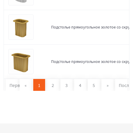
Подстолье прямоугольное золотое со скруг
Подстолье прямоугольное золотое со скруг
Первая
«
1
2
3
4
5
»
После