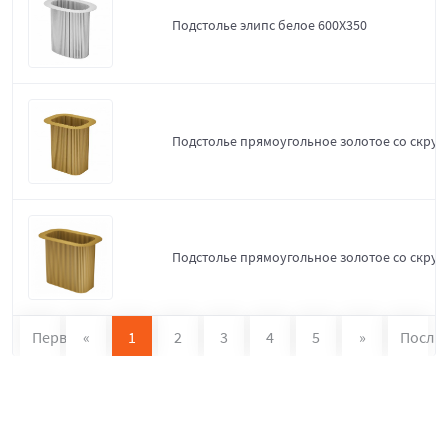
Подстолье элипс белое 600Х350
Подстолье прямоугольное золотое со скруг
Подстолье прямоугольное золотое со скруг
Первая
«
1
2
3
4
5
»
После