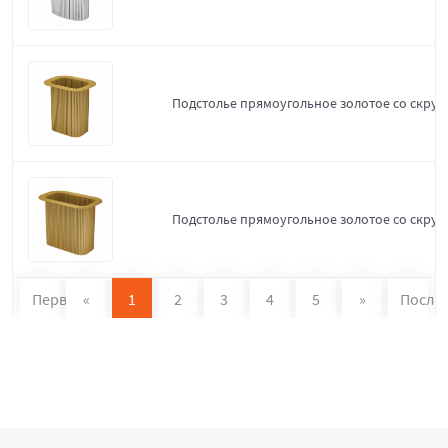
Подстолье прямоугольное золотое со скруг
Подстолье прямоугольное золотое со скруг
Первая
«
1
2
3
4
5
»
После