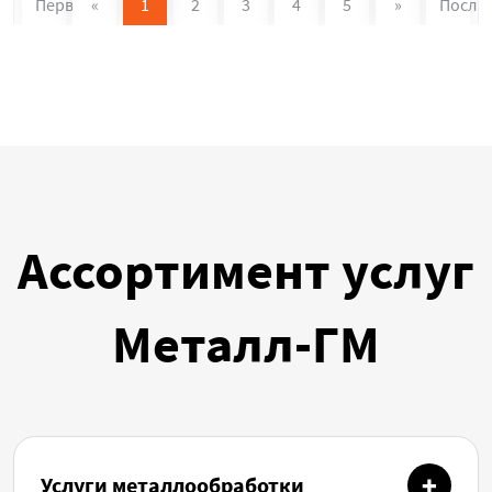
Первая
«
1
2
3
4
5
»
После
Ассортимент услуг
Металл-ГМ
Услуги металлообработки