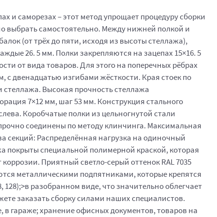
ах и саморезах – этот метод упрощает процедуру сборки
жно выбрать самостоятельно. Между нижней полкой и
балок (от трёх до пяти, исходя из высоты стеллажа),
ждые 26. 5 мм. Полки закрепляются на зацепах 15×16. 5
сти от вида товаров. Для этого на поперечных рёбрах
м, с двенадцатью изгибами жёсткости. Края стоек по
ии стеллажа. Высокая прочность стеллажа
орация 7×12 мм, шаг 53 мм. Конструкция стального
слева. Коробчатые полки из цельногнутой стали
ы прочно соединены по методу клинчинга. Максимальная
ства секций: Распределённая нагрузка на одиночный
ллажа покрыты специальной полимерной краской, которая
 коррозии. Приятный светло-серый оттенок RAL 7035
ются металлическими подпятниками, которые крепятся
28, 128);>в разобранном виде, что значительно облегчает
ожете заказать сборку силами наших специалистов.
 в гараже; хранение офисных документов, товаров на