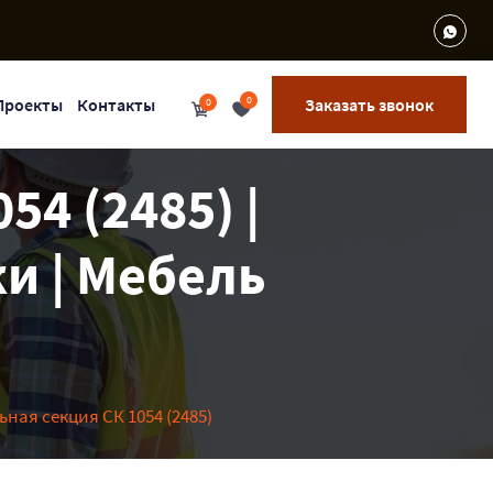
0
Проекты
Контакты
Заказать звонок
0
4 (2485) |
и | Мебель
ная секция СК 1054 (2485)