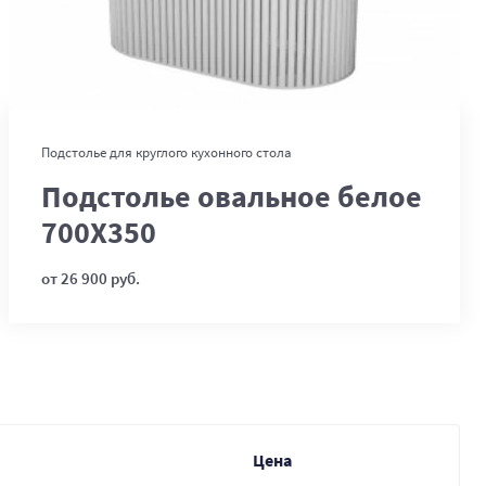
В корзину
Подстолье для круглого кухонного стола
Подстолье овальное белое
700Х350
от 26 900 руб.
Цена