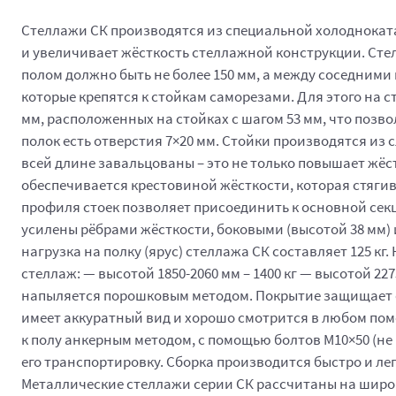
Стеллажи СК производятся из специальной холоднокатан
и увеличивает жёсткость стеллажной конструкции. Сте
полом должно быть не более 150 мм, а между соседними п
которые крепятся к стойкам саморезами. Для этого на с
мм, расположенных на стойках с шагом 53 мм, что позв
полок есть отверстия 7×20 мм. Стойки производятся из
всей длине завальцованы – это не только повышает жёс
обеспечивается крестовиной жёсткости, которая стягива
профиля стоек позволяет присоединить к основной сек
усилены рёбрами жёсткости, боковыми (высотой 38 мм) 
нагрузка на полку (ярус) стеллажа СК составляет 125 кг
стеллаж: — высотой 1850-2060 мм – 1400 кг — высотой 22
напыляется порошковым методом. Покрытие защищает от
имеет аккуратный вид и хорошо смотрится в любом по
к полу анкерным методом, с помощью болтов М10×50 (не м
его транспортировку. Сборка производится быстро и ле
Металлические стеллажи серии СК рассчитаны на широч