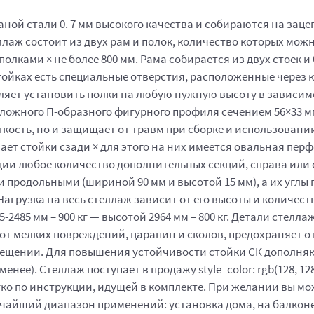
ой стали 0. 7 мм высокого качества и собираются на зацеп
ллаж состоит из двух рам и полок, количество которых мо
олками × не более 800 мм. Рама собирается из двух стоек и 
тойках есть специальные отверстия, расположенные через ка
оляет установить полки на любую нужную высоту в зависимо
 сложного П-образного фигурного профиля сечением 56×33 м
ткость, но и защищает от травм при сборке и использован
ет стойки сзади × для этого на них имеется овальная перф
ции любое количество дополнительных секций, справа или 
и продольными (шириной 90 мм и высотой 15 мм), а их угл
. Нагрузка на весь стеллаж зависит от его высоты и количе
75-2485 мм – 900 кг — высотой 2964 мм – 800 кг. Детали сте
 мелких повреждений, царапин и сколов, предохраняет от
мещении. Для повышения устойчивости стойки СК дополня
енее). Стеллаж поступает в продажу style=color: rgb(128, 1
гко по инструкции, идущей в комплекте. При желании вы м
айший диапазон применений: установка дома, на балконе,