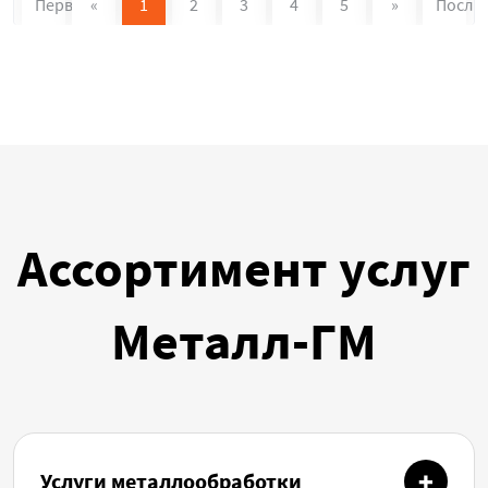
Первая
«
1
2
3
4
5
»
После
Ассортимент услуг
Металл-ГМ
Услуги металлообработки